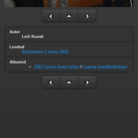
Autor
Leili Kuusk
Loodud
Kolmapäev 3 Juuni 2015
Albumid
2015 Suure-Jaani vallas
/
Leping maadlusliiduga