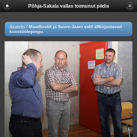
Põhja-Sakala vallas toimunut pildis
Warning
:  [mysql error 1054] Unknown column 'lastmodifie
UPDATE

  piwigo_images

Avaleht
/
Maadlusliit ja Suure-Jaani vald allkirjastavad
  SET hit = hit+1, lastmodified = lastmodified

koostöölepingu.
  WHERE id = 13628

; in 
/webserver/virtual/galerii/piwigo/include/dblayer/f