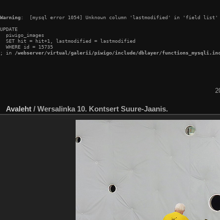
Warning
:  [mysql error 1054] Unknown column 'lastmodified' in 'field list'

UPDATE

  piwigo_images

  SET hit = hit+1, lastmodified = lastmodified

  WHERE id = 15735

; in 
/webserver/virtual/galerii/piwigo/include/dblayer/functions_mysqli.in
2
Avaleht
/
Wersalinka 10. Kontsert Suure-Jaanis.