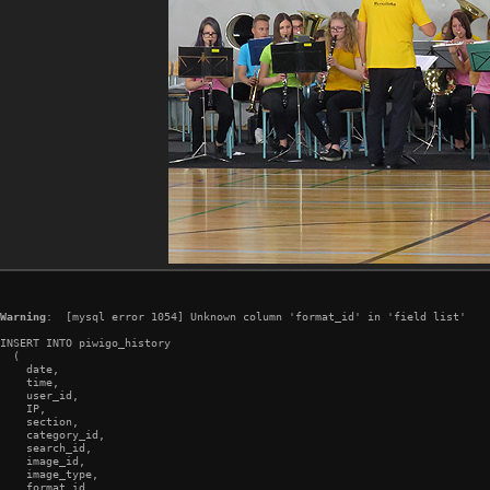
Warning
:  [mysql error 1054] Unknown column 'format_id' in 'field list'

INSERT INTO piwigo_history

  (

    date,

    time,

    user_id,

    IP,

    section,

    category_id,

    search_id,

    image_id,

    image_type,

    format_id,
