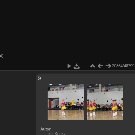
d)
20864/48799
Autor
Leili Kuusk