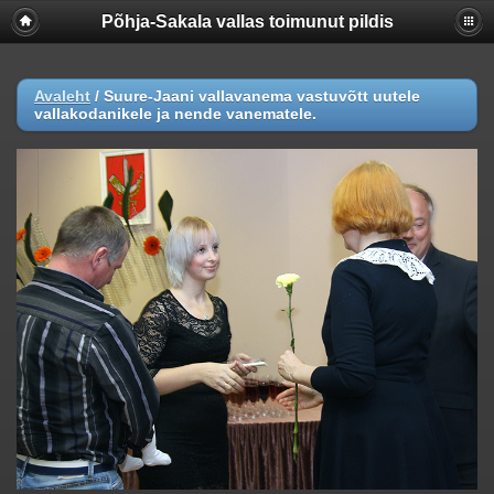
Põhja-Sakala vallas toimunut pildis
Warning
:  [mysql error 1054] Unknown column 'lastmodifie
UPDATE

  piwigo_images

Avaleht
/
Suure-Jaani vallavanema vastuvõtt uutele
  SET hit = hit+1, lastmodified = lastmodified

vallakodanikele ja nende vanematele.
  WHERE id = 26696

; in 
/webserver/virtual/galerii/piwigo/include/dblayer/f