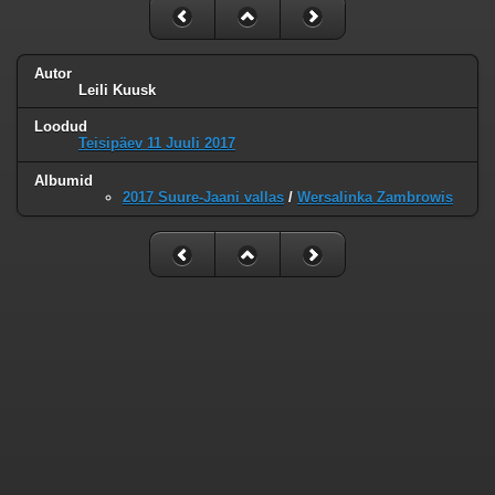
Autor
Leili Kuusk
Loodud
Teisipäev 11 Juuli 2017
Albumid
2017 Suure-Jaani vallas
/
Wersalinka Zambrowis