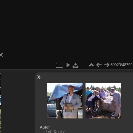
d)
39020/48799
Autor
Leili Kuusk