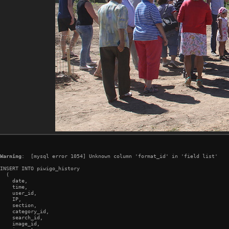
Warning
:  [mysql error 1054] Unknown column 'format_id' in 'field list'

INSERT INTO piwigo_history

  (

    date,

    time,

    user_id,

    IP,

    section,

    category_id,

    search_id,

    image_id,
