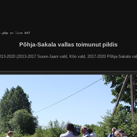
c.php
 on line 
847
Põhja-Sakala vallas toimunut pildis
013-2020 (2013-2017 Suure-Jaani vald, Kõo vald, 2017-2020 Põhja-Sakala val