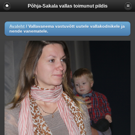
Põhja-Sakala vallas toimunut pildis
Warning
:  [mysql error 1054] Unknown column 'lastmodifie
UPDATE

  piwigo_images

Avaleht
/
Vallavanema vastuvõtt uutele vallakodnikele ja
  SET hit = hit+1, lastmodified = lastmodified

nende vanematele.
  WHERE id = 47078

; in 
/webserver/virtual/galerii/piwigo/include/dblayer/f