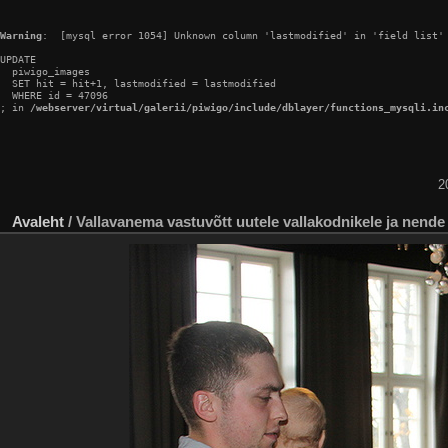
Warning
:  [mysql error 1054] Unknown column 'lastmodified' in 'field list'

UPDATE

  piwigo_images

  SET hit = hit+1, lastmodified = lastmodified

  WHERE id = 47096

; in 
/webserver/virtual/galerii/piwigo/include/dblayer/functions_mysqli.in
2
Avaleht
/
Vallavanema vastuvõtt uutele vallakodnikele ja nende