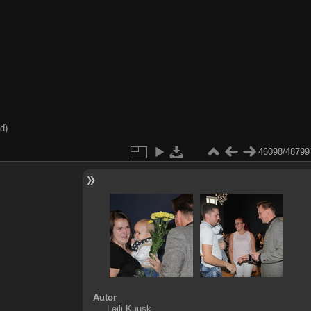
d)
46098/48799
Autor
Leili Kuusk