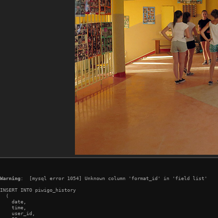
Warning
:  [mysql error 1054] Unknown column 'format_id' in 'field list'

INSERT INTO piwigo_history

  (

    date,

    time,

    user_id,
