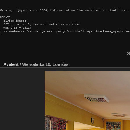
Warning
:  [mysql error 1054] Unknown column 'lastmodified' in 'field list'

UPDATE

  piwigo_images

  SET hit = hit+1, lastmodified = lastmodified

  WHERE id = 15114

; in 
/webserver/virtual/galerii/piwigo/include/dblayer/functions_mysqli.in
2
Avaleht
/
Wersalinka 10. Lomžas.