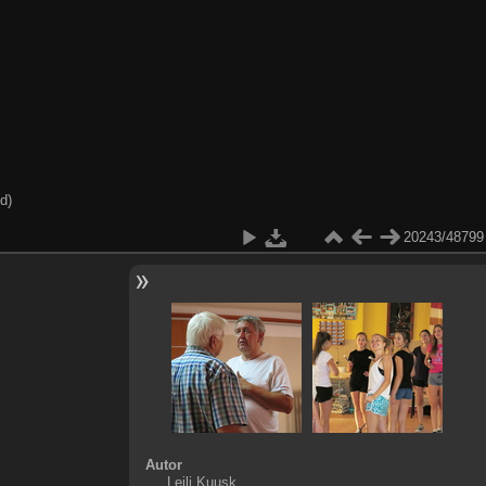
d)
20243/48799
Autor
Leili Kuusk