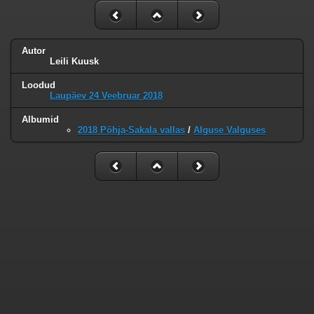
Autor
Leili Kuusk
Loodud
Laupäev 24 Veebruar 2018
Albumid
2018 Põhja-Sakala vallas
/
Alguse Valguses