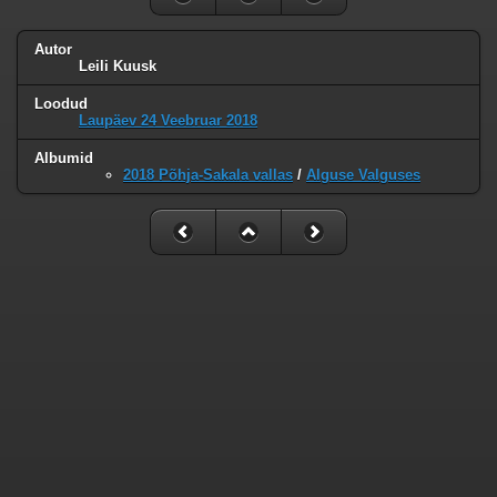
Autor
Leili Kuusk
Loodud
Laupäev 24 Veebruar 2018
Albumid
2018 Põhja-Sakala vallas
/
Alguse Valguses