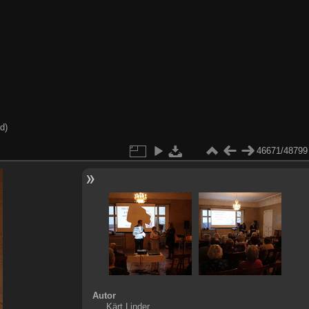
d)
46671/48799
Autor
Kärt Linder