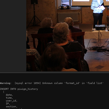
Warning
:  [mysql error 1054] Unknown column 'format_id' in 'field list'

INSERT INTO piwigo_history

  (

    date,

    time,

    user_id,

    IP,

    section,
