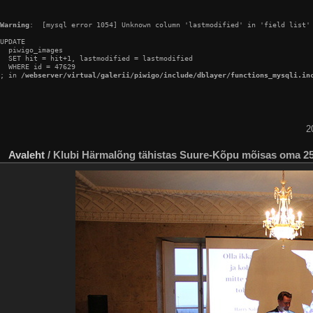
Warning
:  [mysql error 1054] Unknown column 'lastmodified' in 'field list'

UPDATE

  piwigo_images

  SET hit = hit+1, lastmodified = lastmodified

  WHERE id = 47629

; in 
/webserver/virtual/galerii/piwigo/include/dblayer/functions_mysqli.in
2
Avaleht
/
Klubi Härmalõng tähistas Suure-Kõpu mõisas oma 25