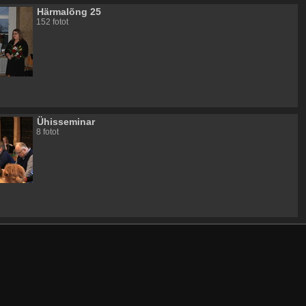
Härmalõng 25
152 fotot
Ühisseminar
8 fotot