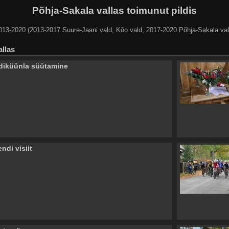
Põhja-Sakala vallas toimunut pildis
013-2020 (2013-2017 Suure-Jaani vald, Kõo vald, 2017-2020 Põhja-Sakala val
allas
diküünla süütamine
ndi visiit