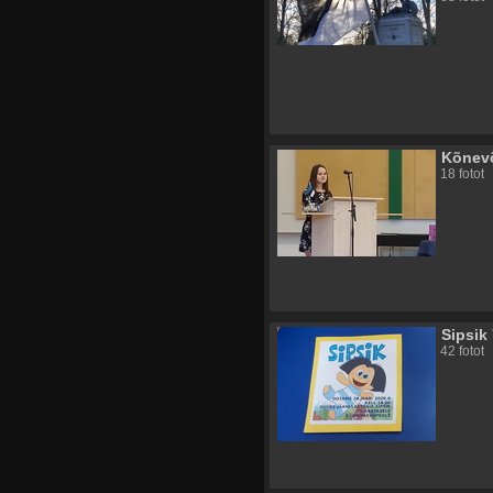
Kõnevõ
18 fotot
Sipsik
42 fotot