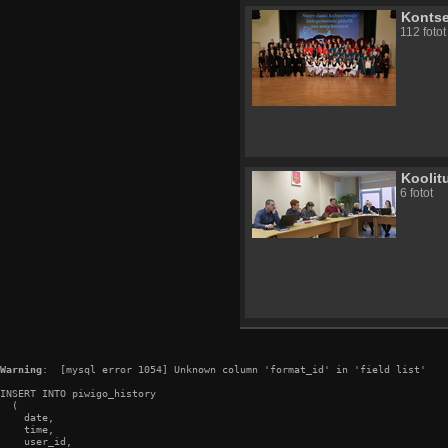
Kontse
112 fotot
Koolit
6 fotot
Warning
:  [mysql error 1054] Unknown column 'format_id' in 'field list'

INSERT INTO piwigo_history

  (

    date,

    time,

    user_id,
