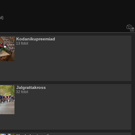
d)
Kodanikupreemiad
13 fotot
Jalgrattakross
32 fotot