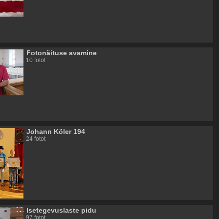
Fotonäituse avamine
10 fotot
Johann Köler 194
24 fotot
Isetegevuslaste pidu
97 fotot