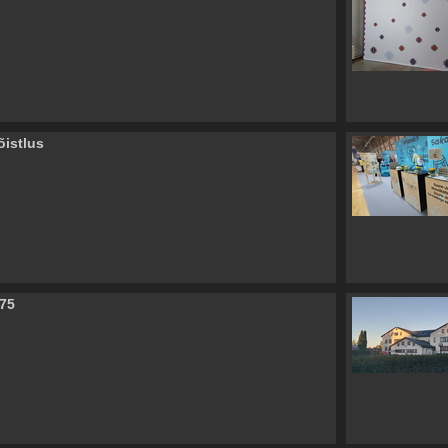
istlus
 75