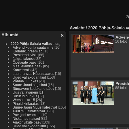
2
Avaleht
/
2020 Põhja-Sakala v
Albumid
Adven
16 fotot
2020 Põhja-Sakala vallas
[2152]
Advendiküünla süütamine
[16]
Kodanikupreemiad
[13]
Presidendi visiit
[88]
Jalgrattakross
[32]
Õpetajate päev
[161]
Maal elamise päev
[85]
Konverents
[42]
Laulurahvas Hüpassaares
[16]
Uued vallakodanikud
[153]
Võhma Juurikas
[23]
Preside
Suure-Jaani sügislaat
[15]
88 fotot
Sürgavere kodukandipäev
[15]
Uus vallavanem
[11]
Rikutud puhkus
[17]
Wersalinka 15
[26]
Pingid kirikuaias
[13]
Suure-Jaani Muusikafestival
[165]
XXIII muusikafestival
[198]
Paviljoni avamine
[19]
Niskamäe naised
[83]
Aiakohvikute päev
[109]
Uued vallakodanikud
[165]