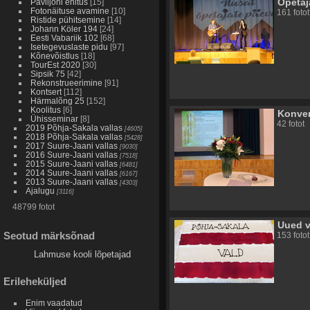
Õpetaj
Paviljoni ehitus
[15]
Fotonäituse avamine
[10]
161 fotot
Ristide pühitsemine
[14]
Johann Köler 194
[24]
Eesti Vabariik 102
[68]
Isetegevuslaste pidu
[97]
Kõnevõistlus
[18]
TourEst 2020
[30]
Sipsik 75
[42]
Rekonstrueerimine
[91]
Kontsert
[112]
Härmalõng 25
[152]
Koolitus
[6]
Konve
Ühisseminar
[8]
42 fotot
2019 Põhja-Sakala vallas
[4605]
2018 Põhja-Sakala vallas
[5428]
2017 Suure-Jaani vallas
[9030]
2016 Suure-Jaani vallas
[7518]
2015 Suure-Jaani vallas
[6481]
2014 Suure-Jaani vallas
[6167]
2013 Suure-Jaani vallas
[4303]
Ajalugu
[3116]
48799 fotot
Uued v
Seotud märksõnad
153 fotot
Lahmuse kooli lõpetajad
Erileheküljed
Enim vaadatud