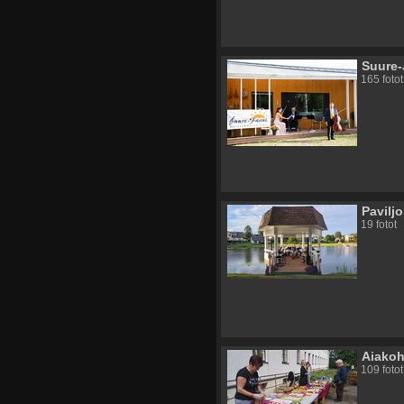
Suure-
165 fotot
Pavilj
19 fotot
Aiakoh
109 fotot