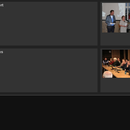
rt
us