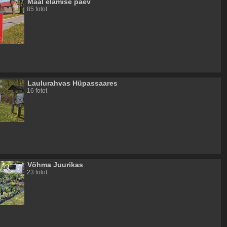
Maal elamise päev
85 fotot
Laulurahvas Hüpassaares
16 fotot
Võhma Juurikas
23 fotot