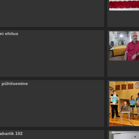
ni ehitus
e pühitsemine
Vabariik 102