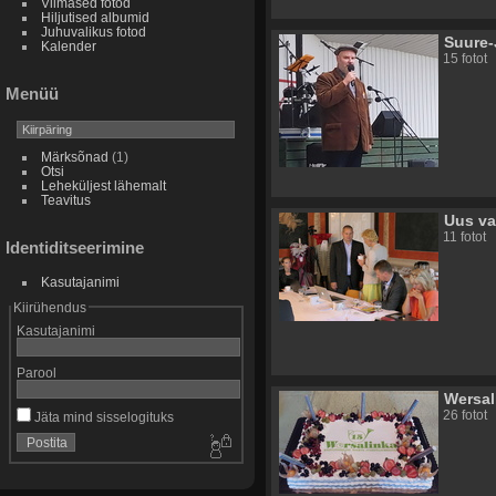
Viimased fotod
Hiljutised albumid
Juhuvalikus fotod
Suure-
Kalender
15 fotot
Menüü
Märksõnad
(1)
Otsi
Leheküljest lähemalt
Teavitus
Uus va
11 fotot
Identiditseerimine
Kasutajanimi
Kiirühendus
Kasutajanimi
Parool
Wersal
26 fotot
Jäta mind sisselogituks