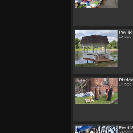
Paviljo
15 fotot
Ristid
14 fotot
Eesti 
68 fotot