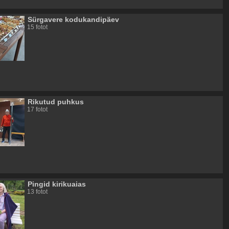
Sürgavere kodukandipäev
15 fotot
Rikutud puhkus
17 fotot
Pingid kirikuaias
13 fotot