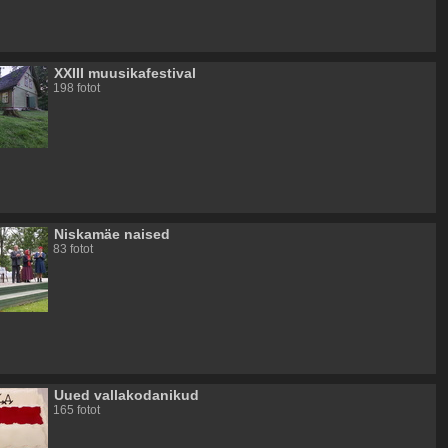
XXIII muusikafestival
198 fotot
Niskamäe naised
83 fotot
Uued vallakodanikud
165 fotot