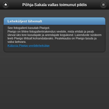
Põhja-Sakala vallas toimunut pildis
Leheküljest lähemalt
See fotogallerii kasutab Piwigot.
Piwigo on lihtne fotogalleriirakendus veebile, mida ehitab ja peab
üleval üks tore kasutajate ja arendajate kogukond. Laienduste süsteem
teeb Piwigo lihtsalt kohandatavaks. Pealekauba on Piwigo tasuta ja
vaba tarkvara.
Külasta Piwigo veebilehekülge