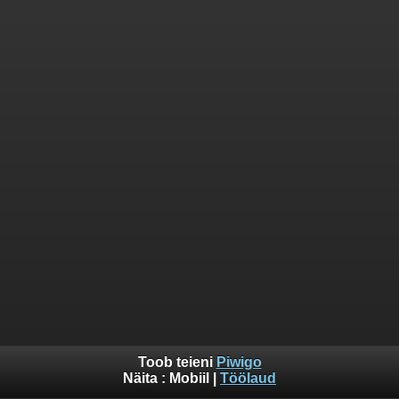
Toob teieni
Piwigo
Näita :
Mobiil
|
Töölaud