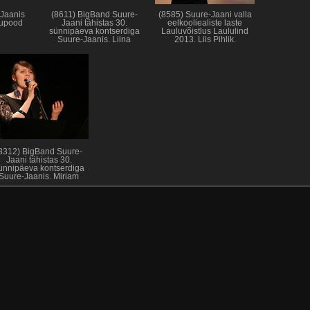
Jaanis
(8611) BigBand Suure-
(8585) Suure-Jaani valla
dupood
Jaani tähistas 30.
eelkooliealiste laste
sünnipäeva kontserdiga
Lauluvõistlus Laululind
Suure-Jaanis. Liina
2013. Liis Pihlik.
Rätsep.
8312) BigBand Suure-
Jaani tähistas 30.
ünnipäeva kontserdiga
Suure-Jaanis. Mirjam
Dede.