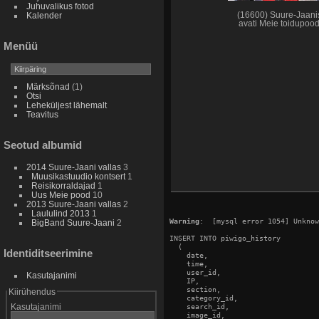
Juhuvalikus fotod
(16600) Suure-Jaani
Kalender
avati Meie toidupoo
Menüü
Märksõnad
(1)
Otsi
Leheküljest lähemalt
Teavitus
Seotud albumid
2014 Suure-Jaani vallas
3
Muusikastuudio kontsert
1
Reisikorraldajad
1
Uus Meie pood
10
2013 Suure-Jaani vallas
2
Laululind 2013
1
Warning
:  [mysql error 1054] Unknow
BigBand Suure-Jaani
2
INSERT INTO piwigo_history

  (

Identiditseerimine
    date,

    time,

    user_id,

Kasutajanimi
    IP,

    section,

Kiirühendus
    category_id,

Kasutajanimi
    search_id,

    image_id,
