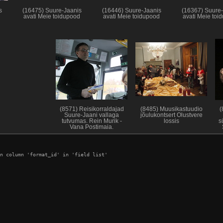
s
(16475) Suure-Jaanis
(16446) Suure-Jaanis
(16367) Suure-
d
avati Meie toidupood
avati Meie toidupood
avati Meie toi
(8571) Reisikorraldajad
(8485) Muusikastuudio
(
Suure-Jaani vallaga
jõulukontsert Olustvere
tutvumas. Rein Murik -
lossis
s
Vana Postimaja.
n column 'format_id' in 'field list'
