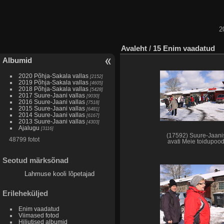
2
Avaleht
/
15 Enim vaadatud
Albumid
2020 Põhja-Sakala vallas
[2152]
2019 Põhja-Sakala vallas
[4605]
2018 Põhja-Sakala vallas
[5428]
2017 Suure-Jaani vallas
[9030]
2016 Suure-Jaani vallas
[7518]
2015 Suure-Jaani vallas
[6481]
2014 Suure-Jaani vallas
[6167]
2013 Suure-Jaani vallas
[4303]
Ajalugu
[3116]
(17592) Suure-Jaani
48799 fotot
avati Meie toidupoo
Seotud märksõnad
Lahmuse kooli lõpetajad
Erileheküljed
Enim vaadatud
Viimased fotod
Hiljutised albumid