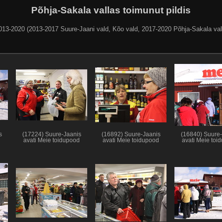
Põhja-Sakala vallas toimunut pildis
013-2020 (2013-2017 Suure-Jaani vald, Kõo vald, 2017-2020 Põhja-Sakala val
s
(17224) Suure-Jaanis
(16892) Suure-Jaanis
(16840) Suure-
d
avati Meie toidupood
avati Meie toidupood
avati Meie toi