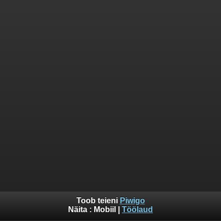
Toob teieni
Piwigo
Näita :
Mobiil
|
Töölaud