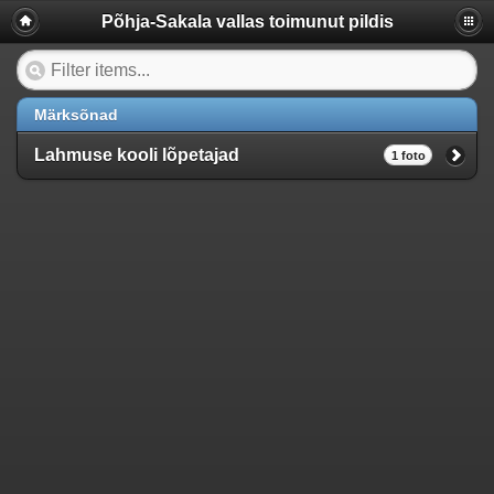
Põhja-Sakala vallas toimunut pildis
Märksõnad
Lahmuse kooli lõpetajad
1 foto