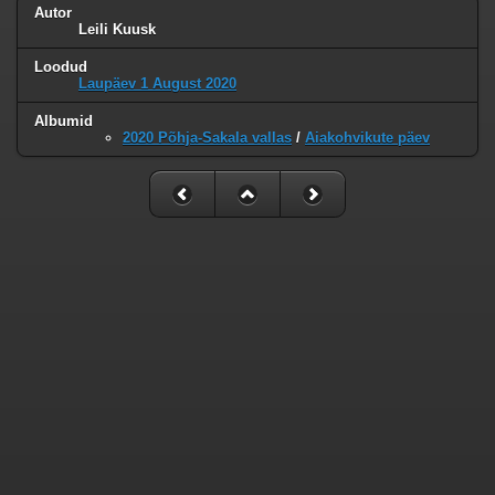
Autor
Leili Kuusk
Loodud
Laupäev 1 August 2020
Albumid
2020 Põhja-Sakala vallas
/
Aiakohvikute päev