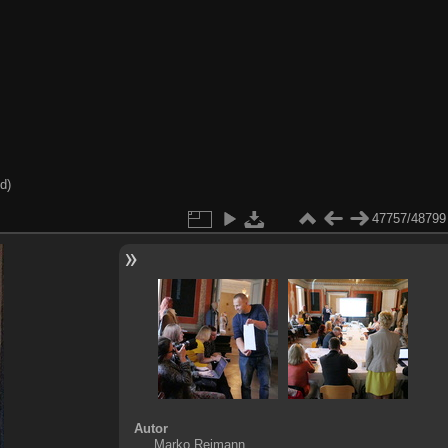
d)
47757/48799
Autor
Marko Reimann