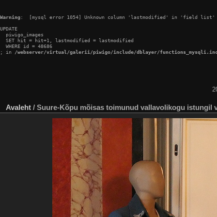
Warning
:  [mysql error 1054] Unknown column 'lastmodified' in 'field list'

UPDATE

  piwigo_images

  SET hit = hit+1, lastmodified = lastmodified

  WHERE id = 48686

; in 
/webserver/virtual/galerii/piwigo/include/dblayer/functions_mysqli.in
2
Avaleht
/
Suure-Kõpu mõisas toimunud vallavolikogu istungil v