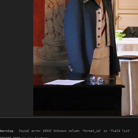
Warning
:  [mysql error 1054] Unknown column 'format_id' in 'field list'

INSERT INTO piwigo_history
