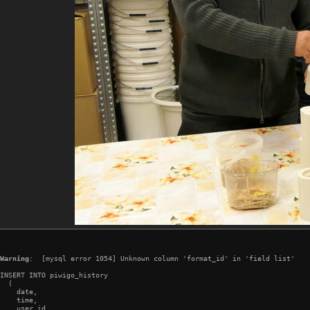
Warning
:  [mysql error 1054] Unknown column 'format_id' in 'field list'

INSERT INTO piwigo_history

  (

    date,

    time,

    user_id,
