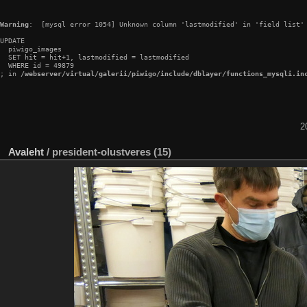
Warning
:  [mysql error 1054] Unknown column 'lastmodified' in 'field list'

UPDATE

  piwigo_images

  SET hit = hit+1, lastmodified = lastmodified

  WHERE id = 49879

; in 
/webserver/virtual/galerii/piwigo/include/dblayer/functions_mysqli.in
2
Avaleht
/
president-olustveres (15)