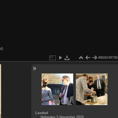
d)
48660/48799
Loodud
Neljapäev 5 November 2020