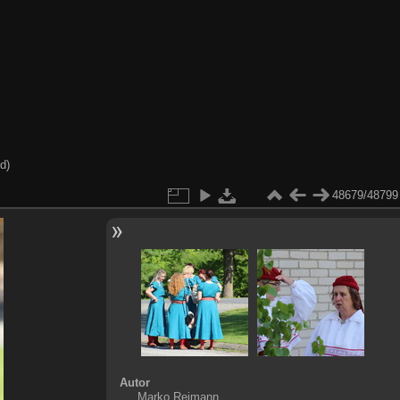
d)
48679/48799
Autor
Marko Reimann