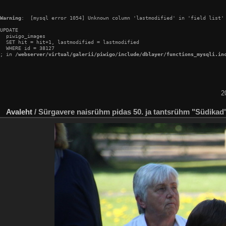
Warning
:  [mysql error 1054] Unknown column 'lastmodified' in 'field list'

UPDATE

  piwigo_images

  SET hit = hit+1, lastmodified = lastmodified

  WHERE id = 38127

; in 
/webserver/virtual/galerii/piwigo/include/dblayer/functions_mysqli.in
2
Avaleht
/
Sürgavere naisrühm pidas 50. ja tantsrühm "Südikad"