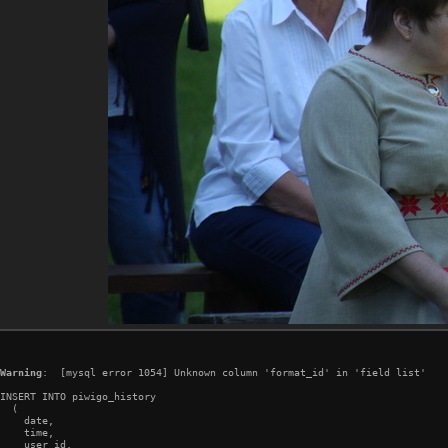
Warning
:  [mysql error 1054] Unknown column 'format_id' in 'field list'

INSERT INTO piwigo_history

  (

    date,

    time,

    user_id,
