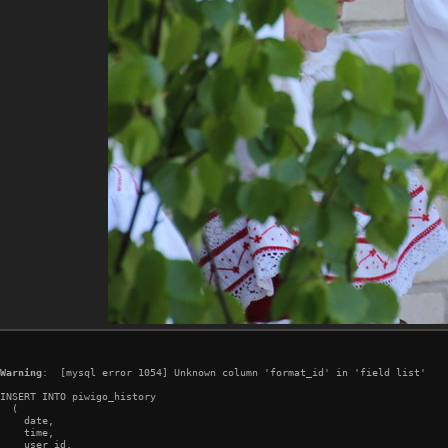
Warning
:  [mysql error 1054] Unknown column 'format_id' in 'field list'

INSERT INTO piwigo_history

  (

    date,

    time,

    user_id,
