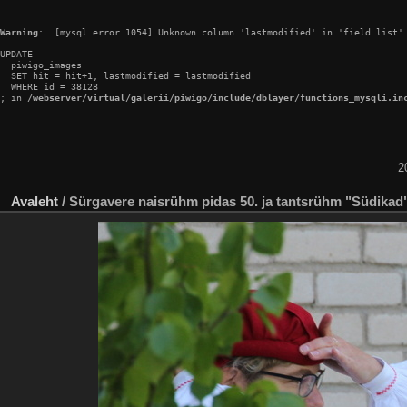
Warning
:  [mysql error 1054] Unknown column 'lastmodified' in 'field list'

UPDATE

  piwigo_images

  SET hit = hit+1, lastmodified = lastmodified

  WHERE id = 38128

; in 
/webserver/virtual/galerii/piwigo/include/dblayer/functions_mysqli.in
2
Avaleht
/
Sürgavere naisrühm pidas 50. ja tantsrühm "Südikad"