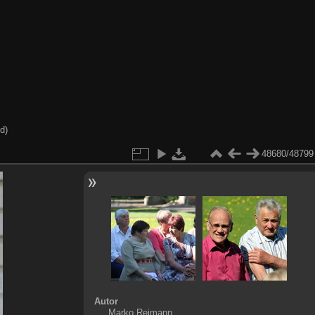
d)
48680/48799
Autor
Marko Reimann