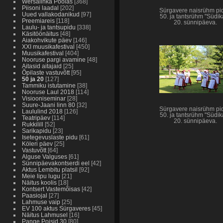
Wersalinka Poolas
[368]
Piisoni laadal
[202]
Sürgavere naisrühm pi
Uued vallakodanikud
[97]
50. ja tantsrühm "Südik
Preemiareis
[118]
20. sünnipäeva.
Laulu- ja tantsupidu
[338]
Käsitöönäitus
[48]
Aiakohvikute päev
[146]
XXI muusikafestival
[450]
Muusikafestival
[404]
Nooruse pargi avamine
[48]
Aitasid aitajaid
[25]
Õpilaste vastuvõtt
[95]
50 ja 20
[127]
Tammiku istutamine
[38]
Nooruse Laul 2018
[114]
Visiooniseminar
[28]
Suure-Jaani linn 80
[32]
Sürgavere naisrühm pi
Laululind 2018
[126]
50. ja tantsrühm "Südik
Teatripäev
[114]
20. sünnipäeva.
Rukkilill
[52]
Sarikapidu
[23]
Isetegevuslaste pidu
[61]
Köleri päev
[25]
Vastuvõtt
[64]
Alguse Valguses
[61]
Sünnipäevakontserdi eel
[42]
Aktus Lembitu platsil
[92]
Meie lipu lugu
[21]
Näitus koolis
[18]
Kontsert Vastemõisas
[42]
Paasiojal
[27]
Lahmuse vaip
[25]
EV 100 aktus Sürgaveres
[45]
Näitus Lahmusel
[16]
Pange Poisid 30
[80]