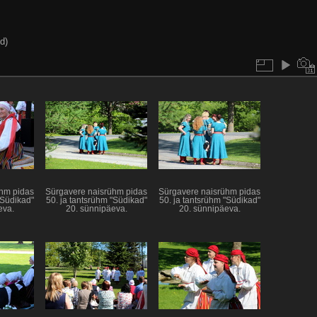
d)
hm pidas
Sürgavere naisrühm pidas
Sürgavere naisrühm pidas
"Südikad"
50. ja tantsrühm "Südikad"
50. ja tantsrühm "Südikad"
eva.
20. sünnipäeva.
20. sünnipäeva.