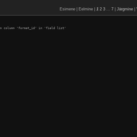
Esimene | Eelmine |
1
2
3
...
7
|
Järgmine
|
n column 'format_id' in 'field list'
