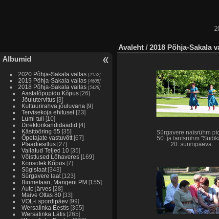
2
Avaleht
/
2018 Põhja-Sakala v
Albumid
2020 Põhja-Sakala vallas
[2152]
2019 Põhja-Sakala vallas
[4605]
2018 Põhja-Sakala vallas
[5428]
Aastalõpupidu Kõpus
[26]
Jõulutervitus
[3]
Kultuurirahva jõuluvana
[9]
Tervisekoja ehitusel
[23]
Lumi tuli
[10]
Direktorikandidaadid
[4]
Käsitööring 55
[35]
Sürgavere naisrühm pi
Õpetajate vastuvõtt
[67]
50. ja tantsrühm "Südik
Plaadiesitlus
[27]
20. sünnipäeva.
Vallatud Teljed 10
[35]
Võistlused Lõhaveres
[169]
Koosolek Kõpus
[7]
Sügislaat
[343]
Sürgavere laat
[123]
Biometaan, Mangeni PM
[155]
Auto järves
[28]
Maive Ottas 80
[33]
VOL-i spordipäev
[99]
Wersalinka Eestis
[355]
Wersalinka Lätis
[265]