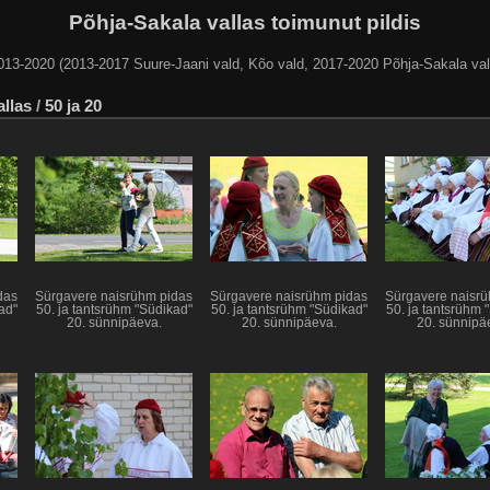
Põhja-Sakala vallas toimunut pildis
013-2020 (2013-2017 Suure-Jaani vald, Kõo vald, 2017-2020 Põhja-Sakala val
allas
/
50 ja 20
das
Sürgavere naisrühm pidas
Sürgavere naisrühm pidas
Sürgavere naisrü
ad"
50. ja tantsrühm "Südikad"
50. ja tantsrühm "Südikad"
50. ja tantsrühm 
20. sünnipäeva.
20. sünnipäeva.
20. sünnipä