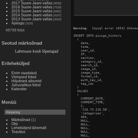
2017 Suure-Jaani vallas
[9030]
2016 Suure-Jaani vallas
[7518]
2015 Suure-Jaani vallas
[6481]
2014 Suure-Jaani vallas
[6167]
2013 Suure-Jaani vallas
[4303]
Ajalugu
[3116]
Warning
:  [mysql error 1054] Unknow
48799 fotot
INSERT INTO piwigo_history

  (

Seotud märksõnad
    date,

    time,

    user_id,

Lahmuse kooli lõpetajad
    IP,

    section,

    category_id,

Erileheküljed
    search_id,

    image_id,

    image_type,

Enim vaadatud
    format_id,

Viimased fotod
    auth_key_id,

Hiljutised albumid
    tag_ids

Juhuvalikus fotod
  )

Kalender
  VALUES

  (

    CURRENT_DATE,

Menüü
    CURRENT_TIME,

    2,

    '216.73.216.58',

    'categories',

    404,

Märksõnad
(1)
    NULL,

Otsi
    NULL,

Leheküljest lähemalt
    NULL,

Teavitus
    NULL,

    NULL,
