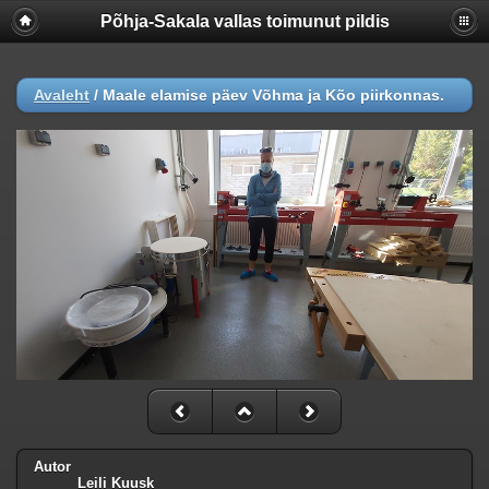
Põhja-Sakala vallas toimunut pildis
Warning
:  [mysql error 1054] Unknown column 'lastmodifie
UPDATE

  piwigo_images

Avaleht
/
Maale elamise päev Võhma ja Kõo piirkonnas.
  SET hit = hit+1, lastmodified = lastmodified

  WHERE id = 49140

; in 
/webserver/virtual/galerii/piwigo/include/dblayer/f
Autor
Leili Kuusk