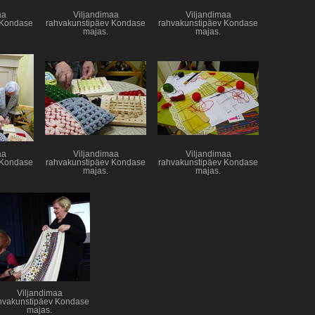
aa
Viljandimaa
Viljandimaa
 Kondase
rahvakunstipäev Kondase
rahvakunstipäev Kondase
majas.
majas.
aa
Viljandimaa
Viljandimaa
 Kondase
rahvakunstipäev Kondase
rahvakunstipäev Kondase
majas.
majas.
Viljandimaa
hvakunstipäev Kondase
majas.