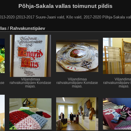
Põhja-Sakala vallas toimunut pildis
013-2020 (2013-2017 Suure-Jaani vald, Kõo vald, 2017-2020 Põhja-Sakala val
llas
/
Rahvakunstipäev
Viljandimaa
Viljandimaa
Viljandim
ase
rahvakunstipäev Kondase
rahvakunstipäev Kondase
rahvakunstipäev
majas.
majas.
majas.