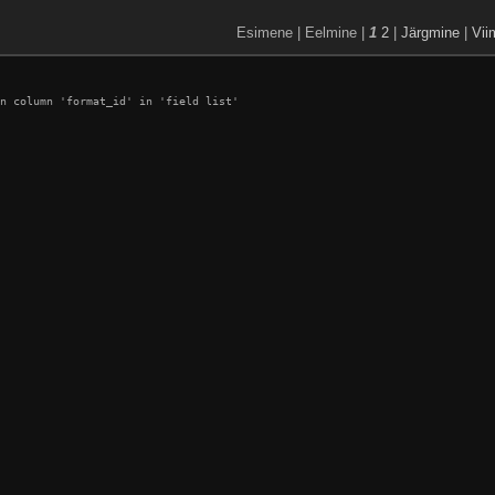
Esimene | Eelmine |
1
2
|
Järgmine
|
Vii
n column 'format_id' in 'field list'
