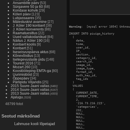
Ansamblite päev
[53]
Sürgavere 50 ja 60
[68]
Kondase kohvik
[29]
Köleri päev
[123]
Lubjassaares
[35]
Mälestuskivi avamine
[27]
J. Köler 190 kontsert
[38]
Warning
:  [mysql error 1054] Unknow
J. Köleri konverents
[88]
Raamatuesitlus
[22]
INSERT INTO piwigo_history

Uued vallakodanikud
[84]
  (

Näitus J. Köler 190
[16]
    date,

    time,

Kontsert koolis
[9]
    user_id,

Kontsert
[51]
    IP,

Iseseisvuspäeva aktus
[68]
    section,

Kõnevõistlus
[13]
    category_id,

Isetegevuslaste pidu
[148]
    search_id,

Tourest 2016
[71]
    image_id,

Mozart 260
[10]
    image_type,

Koostööleping EMTA-ga
[80]
    format_id,

Uurimistööd
[23]
    auth_key_id,

Õppepäev
[34]
    tag_ids

Pärlipidu Viljandis
[25]
  )

2015 Suure-Jaani vallas
  VALUES

[6481]
  (

2014 Suure-Jaani vallas
[6167]
    CURRENT_DATE,

2013 Suure-Jaani vallas
[4303]
    CURRENT_TIME,

Ajalugu
[3116]
    2,

    '216.73.216.215',

48799 fotot
    'categories',

    232,

    NULL,

Seotud märksõnad
    NULL,

    NULL,

Lahmuse kooli lõpetajad
    NULL,

    NULL,
