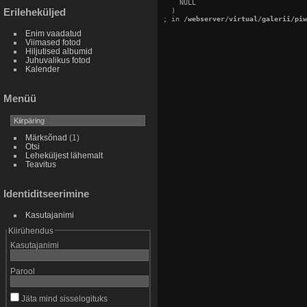
    NULL

Erileheküljed
  )

; in 
/webserver/virtual/galerii/piw
Enim vaadatud
Viimased fotod
Hiljutised albumid
Juhuvalikus fotod
Kalender
Menüü
Märksõnad
(1)
Otsi
Leheküljest lähemalt
Teavitus
Identiditseerimine
Kasutajanimi
Kiirühendus
Kasutajanimi
Parool
Jäta mind sisselogituks