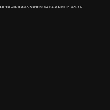
igo/include/dblayer/functions_mysqli.inc.php
 on line 
847