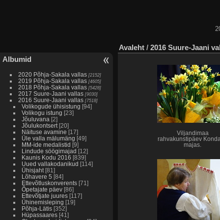
2
Avaleht
/
2016 Suure-Jaani va
Albumid
2020 Põhja-Sakala vallas
[2152]
2019 Põhja-Sakala vallas
[4605]
2018 Põhja-Sakala vallas
[5428]
2017 Suure-Jaani vallas
[9030]
2016 Suure-Jaani vallas
[7518]
Volikogude ühisistung
[94]
Volikogu istung
[23]
Jõuluvana
[2]
Jõulukontsert
[20]
Näituse avamine
[17]
Viljandimaa
Üle valla mälumäng
[49]
rahvakunstipäev Kond
MM-ide medalistid
[9]
majas.
Lindude söögimajad
[12]
Kaunis Kodu 2016
[839]
Uued vallakodanikud
[114]
Ühisjaht
[81]
Lõhavere 5
[84]
Ettevõtluskonverents
[71]
Õpetajate päev
[86]
Ettevõtjate juures
[117]
Ühinemisleping
[19]
Põhja-Lätis
[352]
Hüpassaares
[41]