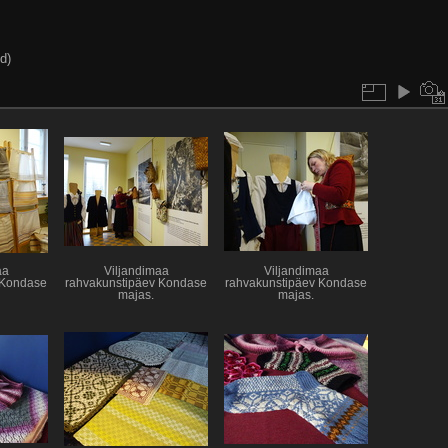
d)
aa
Viljandimaa
Viljandimaa
 Kondase
rahvakunstipäev Kondase
rahvakunstipäev Kondase
majas.
majas.