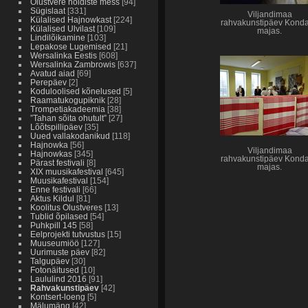
Olustvere hoidiste mess
[94]
Sügislaat
[331]
Viljandimaa
Külalised Hajnowkast
[224]
rahvakunstipäev Kond
Külalised Ulvilast
[109]
majas.
Lindilõikamine
[103]
Lepakose Lugemised
[21]
Wersalinka Eestis
[608]
Wersalinka Zambrowis
[637]
Avatud aiad
[69]
Perepäev
[2]
Koduloolised kõnelused
[5]
Raamatukogupiknik
[28]
Trompetiakadeemia
[38]
”Tahan sõita ohutult”
[27]
Lõõtspillipäev
[35]
Uued vallakodanikud
[118]
Hajnowka
[56]
Viljandimaa
Hajnowkas
[345]
rahvakunstipäev Kond
Pärast festivali
[8]
majas.
XIX muusikafestival
[645]
Muusikafestival
[154]
Enne festivali
[66]
Aktus Kildul
[81]
Koolitus Olustveres
[13]
Tublid õpilased
[54]
Puhkpill 145
[58]
Eelprojekti tutvustus
[15]
Muuseumiöö
[127]
Uurimuste päev
[82]
Talgupäev
[30]
Fotonäitused
[10]
Laululind 2016
[91]
Rahvakunstipäev
[42]
Kontsert-loeng
[5]
Mälumäng
[42]