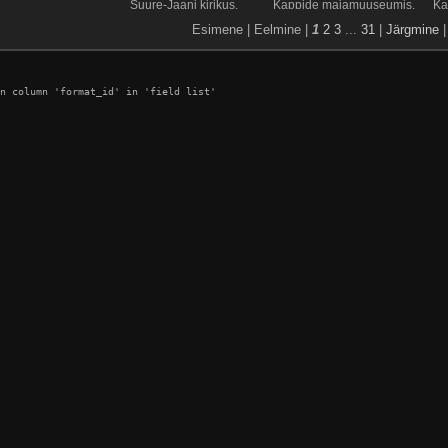
Suure-Jaani kirikus.
Kappide majamuuseumis.
Ka
Esimene | Eelmine |
1
2
3
...
31
|
Järgmine
n column 'format_id' in 'field list'
