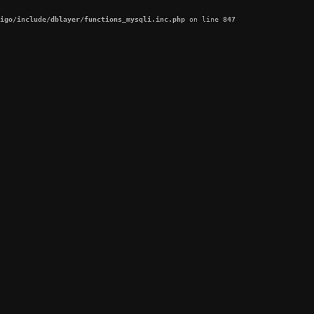
igo/include/dblayer/functions_mysqli.inc.php
 on line 
847