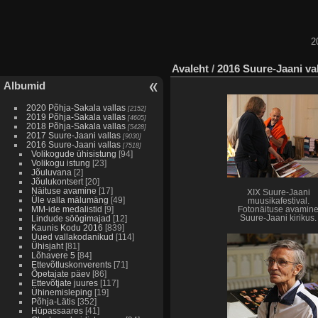
2
Avaleht
/
2016 Suure-Jaani va
Albumid
2020 Põhja-Sakala vallas
[2152]
2019 Põhja-Sakala vallas
[4605]
2018 Põhja-Sakala vallas
[5428]
2017 Suure-Jaani vallas
[9030]
2016 Suure-Jaani vallas
[7518]
Volikogude ühisistung
[94]
Volikogu istung
[23]
Jõuluvana
[2]
Jõulukontsert
[20]
Näituse avamine
[17]
XIX Suure-Jaani
Üle valla mälumäng
[49]
muusikafestival.
MM-ide medalistid
[9]
Fotonäituse avamin
Lindude söögimajad
[12]
Suure-Jaani kirikus.
Kaunis Kodu 2016
[839]
Uued vallakodanikud
[114]
Ühisjaht
[81]
Lõhavere 5
[84]
Ettevõtluskonverents
[71]
Õpetajate päev
[86]
Ettevõtjate juures
[117]
Ühinemisleping
[19]
Põhja-Lätis
[352]
Hüpassaares
[41]