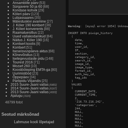
Ansamblite päev
[53]
Sürgavere 50 ja 60
[68]
Kondase kohvik
[29]
Köleri päev
[123]
Lubjassaares
[35]
Mälestuskivi avamine
[27]
J. Köler 190 kontsert
[38]
Warning
:  [mysql error 1054] Unknow
J. Köleri konverents
[88]
Raamatuesitlus
[22]
INSERT INTO piwigo_history

Uued vallakodanikud
[84]
  (

Näitus J. Köler 190
[16]
    date,

    time,

Kontsert koolis
[9]
    user_id,

Kontsert
[51]
    IP,

Iseseisvuspäeva aktus
[68]
    section,

Kõnevõistlus
[13]
    category_id,

Isetegevuslaste pidu
[148]
    search_id,

Tourest 2016
[71]
    image_id,

Mozart 260
[10]
    image_type,

Koostööleping EMTA-ga
[80]
    format_id,

Uurimistööd
[23]
    auth_key_id,

Õppepäev
[34]
    tag_ids

Pärlipidu Viljandis
[25]
  )

2015 Suure-Jaani vallas
  VALUES

[6481]
  (

2014 Suure-Jaani vallas
[6167]
    CURRENT_DATE,

2013 Suure-Jaani vallas
[4303]
    CURRENT_TIME,

Ajalugu
[3116]
    2,

    '216.73.216.242',

48799 fotot
    'categories',

    244,

    NULL,

Seotud märksõnad
    NULL,

    NULL,

Lahmuse kooli lõpetajad
    NULL,

    NULL,
