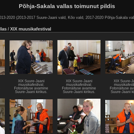
Põhja-Sakala vallas toimunut pildis
013-2020 (2013-2017 Suure-Jaani vald, Kõo vald, 2017-2020 Põhja-Sakala val
llas
/
XIX muusikafestival
XIX Suure-Jaani
XIX Suure-Jaani
XIX Suure-J
muusikafestival.
muusikafestival.
muusikafesti
e
Fotonäituse avamine
Fotonäituse avamine
Fotonäituse a
Suure-Jaani kirikus.
Suure-Jaani kirikus.
Suure-Jaani ki