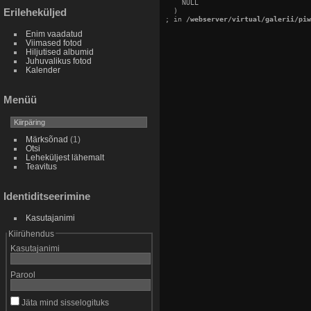
    NULL

Erileheküljed
  )

; in 
/webserver/virtual/galerii/piw
Enim vaadatud
Viimased fotod
Hiljutised albumid
Juhuvalikus fotod
Kalender
Menüü
Märksõnad
(1)
Otsi
Leheküljest lähemalt
Teavitus
Identiditseerimine
Kasutajanimi
Kiirühendus
Kasutajanimi
Parool
Jäta mind sisselogituks