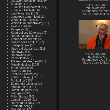
Olustvere hoidiste mess
[94]
Sügislaat
[331]
XIX Suure-Jaani
Külalised Hajnowkast
[224]
muusikafestival.
Külalised Ulvilast
[109]
Fotonäituse avamin
Lindilõikamine
[103]
Suure-Jaani kirikus.
Lepakose Lugemised
[21]
Wersalinka Eestis
[608]
Wersalinka Zambrowis
[637]
Avatud aiad
[69]
Perepäev
[2]
Koduloolised kõnelused
[5]
Raamatukogupiknik
[28]
Trompetiakadeemia
[38]
”Tahan sõita ohutult”
[27]
Lõõtspillipäev
[35]
Uued vallakodanikud
[118]
Hajnowka
[56]
XIX Suure-Jaani
Hajnowkas
[345]
muusikafestival.
Pärast festivali
[8]
Fotonäituse avamin
XIX muusikafestival
[645]
Suure-Jaani kirikus.
Muusikafestival
[154]
Enne festivali
[66]
Aktus Kildul
[81]
Koolitus Olustveres
[13]
Tublid õpilased
[54]
Puhkpill 145
[58]
Eelprojekti tutvustus
[15]
Muuseumiöö
[127]
Uurimuste päev
[82]
Talgupäev
[30]
Fotonäitused
[10]
Laululind 2016
[91]
Rahvakunstipäev
[42]
Kontsert-loeng
[5]
Mälumäng
[42]