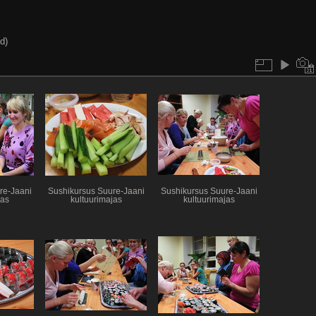
d)
re-Jaani
Sushikursus Suure-Jaani
Sushikursus Suure-Jaani
jas
kultuurimajas
kultuurimajas