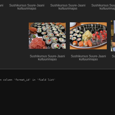
ani
Sushikursus Suure-Jaani
Sushikursus Suure-Jaani
Sushikursus Suu
kultuurimajas
kultuurimajas
kultuurima
Sushikursus Suure-Jaani
Sushikursus Suure-Jaani
Su
kultuurimajas
kultuurimajas
n column 'format_id' in 'field list'
