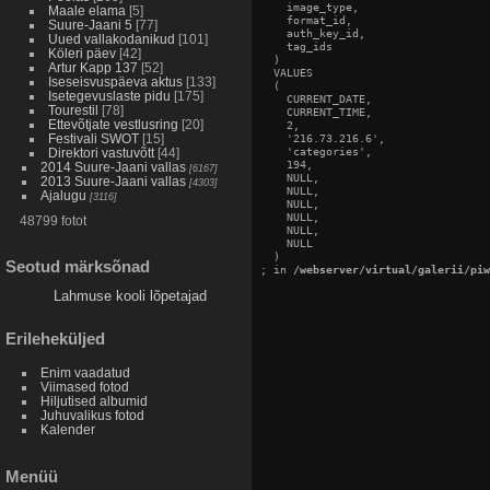
    image_type,

Maale elama
[5]
    format_id,

Suure-Jaani 5
[77]
    auth_key_id,

Uued vallakodanikud
[101]
    tag_ids

Köleri päev
[42]
  )

Artur Kapp 137
[52]
  VALUES

Iseseisvuspäeva aktus
[133]
  (

Isetegevuslaste pidu
[175]
    CURRENT_DATE,

Tourestil
[78]
    CURRENT_TIME,

Ettevõtjate vestlusring
[20]
    2,

Festivali SWOT
[15]
    '216.73.216.6',

    'categories',

Direktori vastuvõtt
[44]
    194,

2014 Suure-Jaani vallas
[6167]
    NULL,

2013 Suure-Jaani vallas
[4303]
    NULL,

Ajalugu
[3116]
    NULL,

    NULL,

48799 fotot
    NULL,

    NULL

  )

Seotud märksõnad
; in 
/webserver/virtual/galerii/piw
Lahmuse kooli lõpetajad
Erileheküljed
Enim vaadatud
Viimased fotod
Hiljutised albumid
Juhuvalikus fotod
Kalender
Menüü