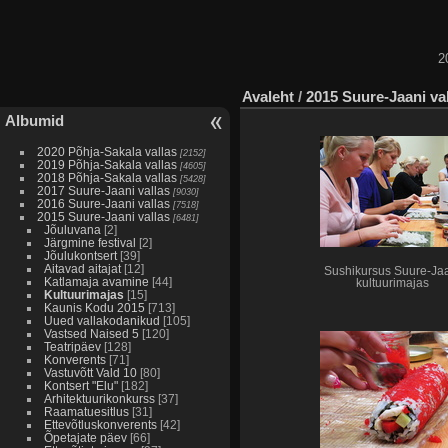
2
Avaleht
/
2015 Suure-Jaani va
Albumid
2020 Põhja-Sakala vallas
[2152]
2019 Põhja-Sakala vallas
[4605]
2018 Põhja-Sakala vallas
[5428]
2017 Suure-Jaani vallas
[9030]
2016 Suure-Jaani vallas
[7518]
2015 Suure-Jaani vallas
[6481]
Jõuluvana
[2]
Järgmine festival
[2]
Jõulukontsert
[39]
Aitavad aitajat
[12]
Sushikursus Suure-Ja
Katlamaja avamine
[44]
kultuurimajas
Kultuurimajas
[15]
Kaunis Kodu 2015
[713]
Uued vallakodanikud
[105]
Vastsed Naised 5
[120]
Teatripäev
[128]
Konverents
[71]
Vastuvõtt Vald 10
[80]
Kontsert "Elu"
[182]
Arhitektuurikonkurss
[37]
Raamatuesitlus
[31]
Ettevõtluskonverents
[42]
Õpetajate päev
[66]