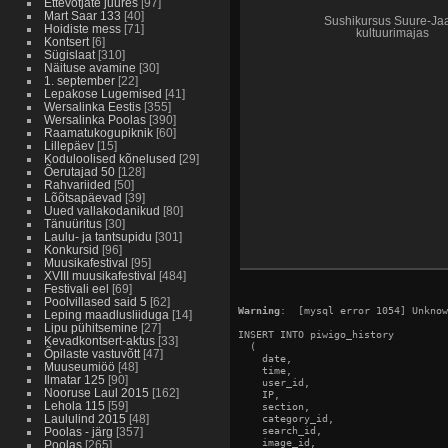
Ettevõtjate juures
[97]
Mart Saar 133
[40]
Sushikursus Suure-Ja
Hoidiste mess
[71]
kultuurimajas
Kontsert
[6]
Sügislaat
[310]
Näituse avamine
[30]
1. september
[22]
Lepakose Lugemised
[41]
Wersalinka Eestis
[355]
Wersalinka Poolas
[390]
Raamatukogupiknik
[60]
Lillepäev
[15]
Koduloolised kõnelused
[29]
Õerutajad 50
[128]
Rahvariided
[50]
Lõõtsapäevad
[39]
Uued vallakodanikud
[80]
Tänuüritus
[30]
Laulu- ja tantsupidu
[301]
Konkursid
[96]
Muusikafestival
[95]
XVIII muusikafestival
[484]
Festivali eel
[69]
Poolvillased said 5
[62]
Warning
:  [mysql error 1054] Unknow
Leping maadlusliiduga
[14]
Lipu pühitsemine
[27]
INSERT INTO piwigo_history

Kevadkontsert-aktus
[33]
  (

Õpilaste vastuvõtt
[47]
    date,

Muuseumiöö
[48]
    time,

Ilmatar 125
[90]
    user_id,

Nooruse Laul 2015
[162]
    IP,

Lehola 115
[59]
    section,

Laululind 2015
[48]
    category_id,

    search_id,

Poolas - järg
[357]
    image_id,

Poolas
[265]