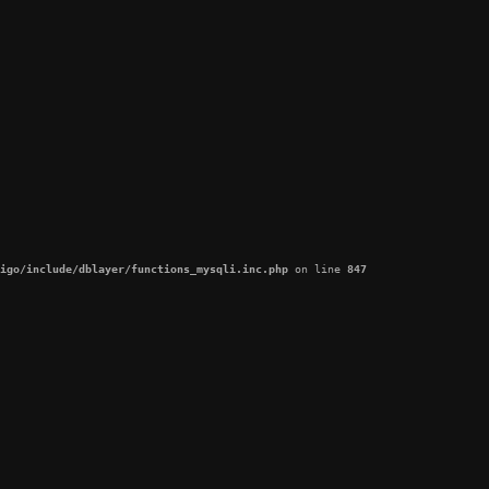
igo/include/dblayer/functions_mysqli.inc.php
 on line 
847