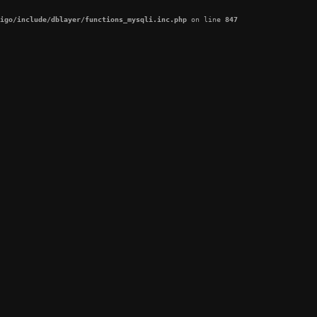
igo/include/dblayer/functions_mysqli.inc.php
 on line 
847