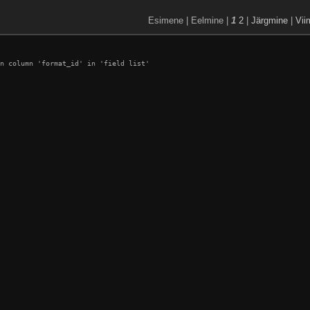
Esimene | Eelmine |
1
2
|
Järgmine
|
Vii
n column 'format_id' in 'field list'
