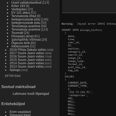
Uued vallakodanikud
[114]
Köler 193
[6]
Vastlapäev
[10]
EV 101 aktus
[51]
Tervisekoda õhtul
[9]
Isetegevuslaste pidu
[146]
Isetegevuslaste pidu
[50]
Warning
:  [mysql error 1054] Unknow
Tervisekoja avamine
[99]
Tervisekoja avamine
[114]
INSERT INTO piwigo_history

Tourestil
[26]
  (

Perepäev järvel
[61]
    date,

    time,

Salongiõhtu Võhmas
[28]
    user_id,

Õigeusu kirik
[80]
    IP,

Infokoosolek
[32]
    section,

2018 Põhja-Sakala vallas
[5428]
    category_id,

2017 Suure-Jaani vallas
[9030]
    search_id,

2016 Suure-Jaani vallas
[7518]
    image_id,

2015 Suure-Jaani vallas
[6481]
    image_type,

2014 Suure-Jaani vallas
[6167]
    format_id,

2013 Suure-Jaani vallas
[4303]
    auth_key_id,

Ajalugu
[3116]
    tag_ids

  )

48799 fotot
  VALUES

  (

    CURRENT_DATE,

    CURRENT_TIME,

Seotud märksõnad
    2,

    '216.73.216.51',

Lahmuse kooli lõpetajad
    'categories',

    482,

    NULL,

Erileheküljed
    NULL,

    NULL,

    NULL,

Enim vaadatud
    NULL,

Viimased fotod