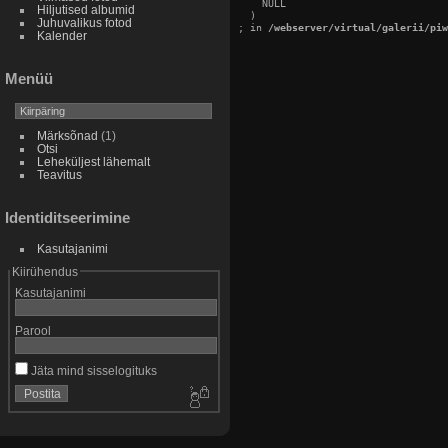
    NULL

Hiljutised albumid
  )

Juhuvalikus fotod
; in 
/webserver/virtual/galerii/piw
Kalender
Menüü
Märksõnad
(1)
Otsi
Leheküljest lähemalt
Teavitus
Identiditseerimine
Kasutajanimi
Kiirühendus
Kasutajanimi
Parool
Jäta mind sisselogituks