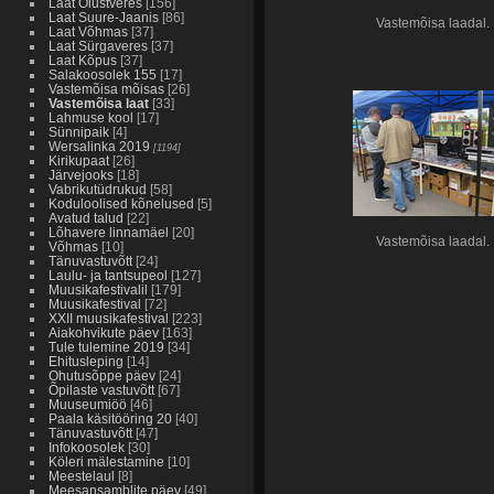
Laat Olustveres
[156]
Laat Suure-Jaanis
[86]
Vastemõisa laadal.
Laat Võhmas
[37]
Laat Sürgaveres
[37]
Laat Kõpus
[37]
Salakoosolek 155
[17]
Vastemõisa mõisas
[26]
Vastemõisa laat
[33]
Lahmuse kool
[17]
Sünnipaik
[4]
Wersalinka 2019
[1194]
Kirikupaat
[26]
Järvejooks
[18]
Vabrikutüdrukud
[58]
Koduloolised kõnelused
[5]
Avatud talud
[22]
Lõhavere linnamäel
[20]
Vastemõisa laadal.
Võhmas
[10]
Tänuvastuvõtt
[24]
Laulu- ja tantsupeol
[127]
Muusikafestivalil
[179]
Muusikafestival
[72]
XXII muusikafestival
[223]
Aiakohvikute päev
[163]
Tule tulemine 2019
[34]
Ehitusleping
[14]
Ohutusõppe päev
[24]
Õpilaste vastuvõtt
[67]
Muuseumiöö
[46]
Paala käsitööring 20
[40]
Tänuvastuvõtt
[47]
Infokoosolek
[30]
Köleri mälestamine
[10]
Meestelaul
[8]
Meesansamblite päev
[49]