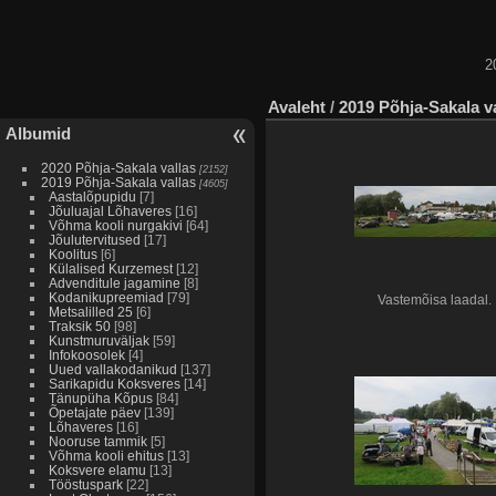
2
Avaleht
/
2019 Põhja-Sakala v
Albumid
2020 Põhja-Sakala vallas
[2152]
2019 Põhja-Sakala vallas
[4605]
Aastalõpupidu
[7]
Jõuluajal Lõhaveres
[16]
Võhma kooli nurgakivi
[64]
Jõulutervitused
[17]
Koolitus
[6]
Külalised Kurzemest
[12]
Advenditule jagamine
[8]
Kodanikupreemiad
[79]
Vastemõisa laadal.
Metsalilled 25
[6]
Traksik 50
[98]
Kunstmuruväljak
[59]
Infokoosolek
[4]
Uued vallakodanikud
[137]
Sarikapidu Koksveres
[14]
Tänupüha Kõpus
[84]
Õpetajate päev
[139]
Lõhaveres
[16]
Nooruse tammik
[5]
Võhma kooli ehitus
[13]
Koksvere elamu
[13]
Tööstuspark
[22]