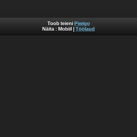
Toob teieni
Piwigo
Näita :
Mobiil
|
Töölaud
Warning
:  [mysql error 1054] Unknown column 'format_id' 
INSERT INTO piwigo_history

  (

    date,

    time,

    user_id,

    IP,

    section,

    category_id,

    search_id,

    image_id,

    image_type,

    format_id,

    auth_key_id,

    tag_ids

  )

  VALUES

  (
