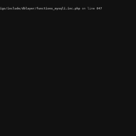
igo/include/dblayer/functions_mysqli.inc.php
 on line 
847