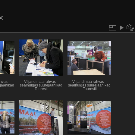
d)
hvas -
Viljandimaa rahvas -
Viljandimaa rahvas -
jaanikad
sealhulgas suurejaanikad
sealhulgas suurejaanikad
.
- Tourestil.
- Tourestil.