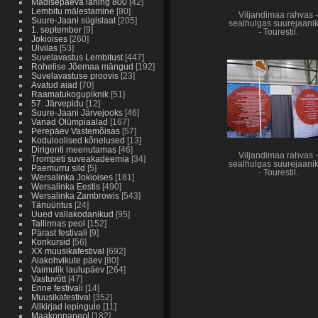
Madisepäeva lahing 800
[42]
Lembitu mälestamine
[80]
Viljandimaa rahvas -
Suure-Jaani sügislaat
[205]
sealhulgas suurejaani
1. september
[9]
- Tourestil.
Jokioises
[260]
Ulvilas
[53]
Suvelavastus Lembitust
[447]
Rohelise Jõemaa mängud
[192]
Suvelavastuse proovis
[23]
Avatud aiad
[70]
Raamatukogupiknik
[51]
57. Järvepidu
[12]
Suure-Jaani Järvejooks
[46]
Vanad Olümpiaalad
[167]
Perepäev Vastemõisas
[57]
Koduloolised kõnelused
[13]
Dirigenti meenutamas
[46]
Viljandimaa rahvas -
Trompeti suveakadeemia
[34]
sealhulgas suurejaani
Paemurru sild
[5]
- Tourestil.
Wersalinka Jokioises
[181]
Wersalinka Eestis
[490]
Wersalinka Zambrowis
[543]
Tänuüritus
[24]
Uued vallakodanikud
[95]
Tallinnas peol
[152]
Pärast festivali
[9]
Konkursid
[56]
XX muusikafestival
[692]
Aiakohvikute päev
[80]
Vaimulik laulupäev
[264]
Vastuvõtt
[47]
Enne festivali
[14]
Muusikafestival
[352]
Allkirjad lepingule
[11]
Maakonnapeol
[182]