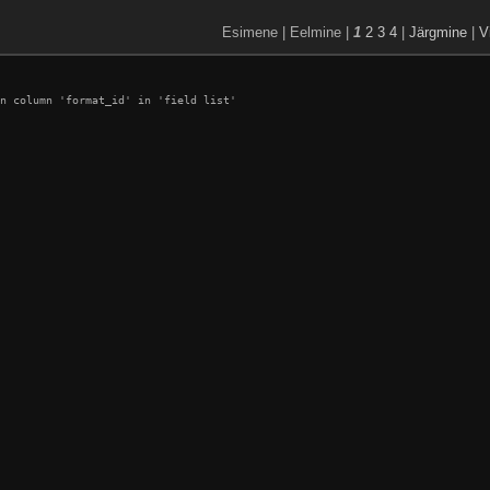
Esimene | Eelmine |
1
2
3
4
|
Järgmine
|
V
n column 'format_id' in 'field list'
