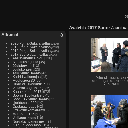
2
Avaleht
/
2017 Suure-Jaani va
Albumid
2020 Põhja-Sakala vallas
[2152]
2019 Põhja-Sakala vallas
[4605]
2018 Põhja-Sakala vallas
[5428]
2017 Suure-Jaani vallas
[9030]
Aastavahetuse pidu
[126]
Allasutuste juhid
[35]
Jõulutervitus
[13]
Jõulukontsert
[23]
Talv Suure-Jaanis
[43]
Kadrid vallamajas
[18]
Viljandimaa rahvas -
Meelespea 30
[90]
sealhulgas suurejaani
Uued vallakodanikud
[86]
- Tourestil.
Vallavolikogu istung
[36]
Kaunis Kodu 2017
[973]
Soome 100 kontsert
[43]
Saar 135 Suure-Jaanis
[22]
Hariduselu 330
[10]
Õpetajate päev
[42]
Ettevõtluskonverents
[58]
Mart Saar 135
[91]
Volikogu istung
[10]
Nurgakivi panemine
[49]
Kultuur Saaremaal
[194]