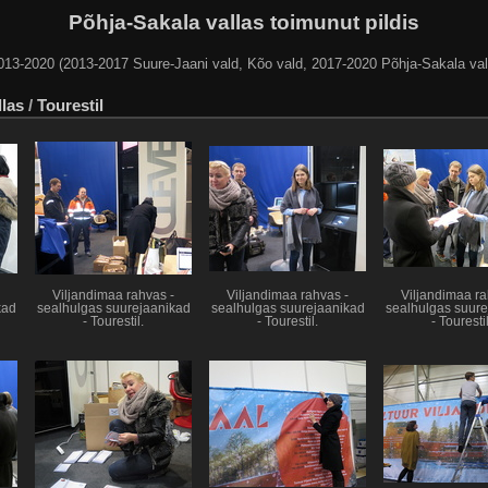
Põhja-Sakala vallas toimunut pildis
013-2020 (2013-2017 Suure-Jaani vald, Kõo vald, 2017-2020 Põhja-Sakala val
llas
/
Tourestil
Viljandimaa rahvas -
Viljandimaa rahvas -
Viljandimaa ra
kad
sealhulgas suurejaanikad
sealhulgas suurejaanikad
sealhulgas suure
- Tourestil.
- Tourestil.
- Tourestil