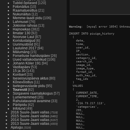
Tublid õpilased
[120]
Fotonäitus
[10]
Raamatuesitlus
[21]
Nukunäitus
[12]
Memme-taadi pidu
[106]
Lahmusel
[76]
Jokioise rahvas
[13]
Warning
:  [mysql error 1054] Unknow
Hajnowkas
[382]
Ilmatar 130
[92]
INSERT INTO piwigo_history

Nooruse Laul
[87]
  (

Koristustalgud
[6]
    date,

    time,

Uurimustööd
[91]
    user_id,

Laululind 2017
[94]
    IP,

Mälumäng
[15]
    section,

Forseliuse hariduspäev
[26]
    category_id,

Uued vallakodanikud
[106]
    search_id,

Johann Köler 191
[94]
    image_id,

Vastlapäev
[53]
    image_type,

15 ja 30
[143]
    format_id,

Kontsert
[33]
    auth_key_id,

Iseseisvuspäeva aktus
[80]
    tag_ids

Kõnevõistlus
[11]
  )

Isetegevuslaste pidu
[95]
  VALUES

  (

Tourestil
[82]
    CURRENT_DATE,

Sürgavere raamatukogus
[57]
    CURRENT_TIME,

Lumememmed
[35]
    2,

Rahulatavandi avamine
[33]
    '216.73.217.113',

Pärlipidu
[42]
    'categories',

Infotund
[49]
    295,

2016 Suure-Jaani vallas
[7518]
    NULL,

2015 Suure-Jaani vallas
[6481]
    NULL,

2014 Suure-Jaani vallas
[6167]
    NULL,

2013 Suure-Jaani vallas
[4303]
    NULL,

Ajalugu
    NULL,

[3116]