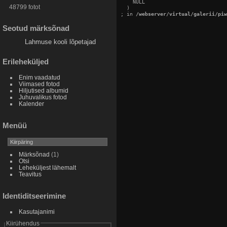
    NULL

48799 fotot
  )

; in 
/webserver/virtual/galerii/piw
Seotud märksõnad
Lahmuse kooli lõpetajad
Erileheküljed
Enim vaadatud
Viimased fotod
Hiljutised albumid
Juhuvalikus fotod
Kalender
Menüü
Märksõnad
(1)
Otsi
Leheküljest lähemalt
Teavitus
Identiditseerimine
Kasutajanimi
Kiirühendus