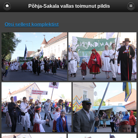
Põhja-Sakala vallas toimunut pildis
Otsi sellest komplektist